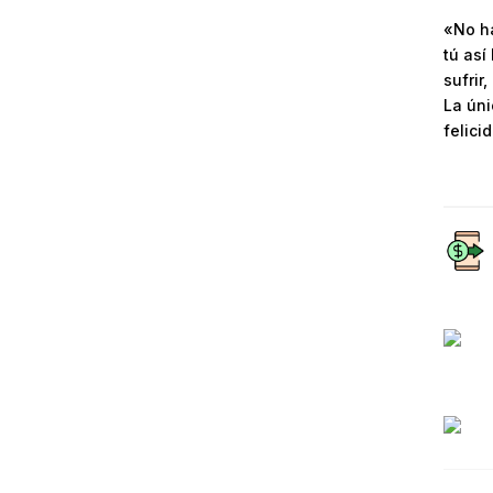
«No ha
tú así
sufrir
La úni
felici