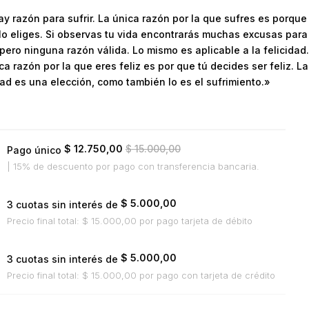
y razón para sufrir. La única razón por la que sufres es porque
 lo eliges. Si observas tu vida encontrarás muchas excusas para
, pero ninguna razón válida. Lo mismo es aplicable a la felicidad.
ca razón por la que eres feliz es por que tú decides ser feliz. La
dad es una elección, como también lo es el sufrimiento.»
$
12.750,00
$
15.000,00
Pago único
| 15% de descuento
por pago con transferencia bancaria.
$
5.000,00
3 cuotas sin interés de
Precio final total:
$
15.000,00
por pago tarjeta de débito
$
5.000,00
3 cuotas sin interés de
Precio final total:
$
15.000,00
por pago con tarjeta de crédito