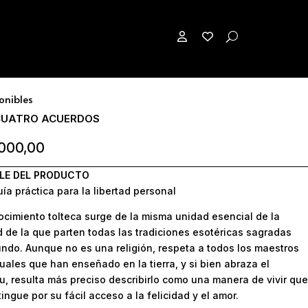
/
Autoayuda
/
Los cuatro acuerdos
 a favoritos
ponibles
CUATRO ACUERDOS
.000,00
LE DEL PRODUCTO
ía práctica para la libertad personal
ocimiento tolteca surge de la misma unidad esencial de la
 de la que parten todas las tradiciones esotéricas sagradas
ndo. Aunque no es una religión, respeta a todos los maestros
tuales que han enseñado en la tierra, y si bien abraza el
tu, resulta más preciso describirlo como una manera de vivir que
tingue por su fácil acceso a la felicidad y el amor.