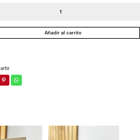
dos
dad
Añadir al carrito
rtir