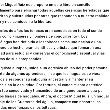
tor Miguel Ruiz nos propone en este libro un sencillo
imiento para eliminar todas aquellas creencias heredadas que
mitan y substituirlas por otras que responden a nuestra realidad
or y nos conducen a la libertad.
iles de años los toltecas eran conocidos en todo el sur de
o como «mujeres y hombres de conocimiento». Los
ólogos han definido a los toltecas como una nación o una
pero de hecho, eran científicos y artistas que formaron una
ad para estudiar y conservar el conocimiento espiritual y las
cas de sus antepasados.
quista europea, unida a un agresivo abuso del poder personal
rte de algunos aprendices, hizo que los naguales se vieran
os a esconder su sabiduría ancestral y a mantener su
ncia en la oscuridad. Por fortuna, el conocimiento esotérico
a fue conservado y transmitido de una generación a otra por
tos linajes de naguales. Ahora, el doctor Miguel Ruiz, un nagual
naje de los Guerreros del Águila, comparte con nosotros las
das enseñanzas de los toltecas.