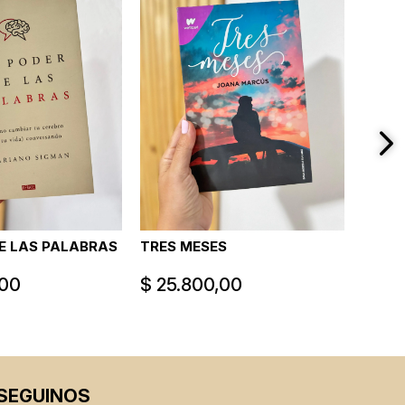
DE LAS PALABRAS
TRES MESES
LAS L
,00
$
25.800,00
$
28.
SEGUINOS