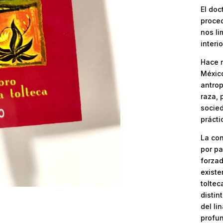
El doc
proced
nos li
interi
Hace m
Méxic
antrop
raza, 
socied
prácti
La con
por pa
forzad
existe
toltec
distin
del li
profun