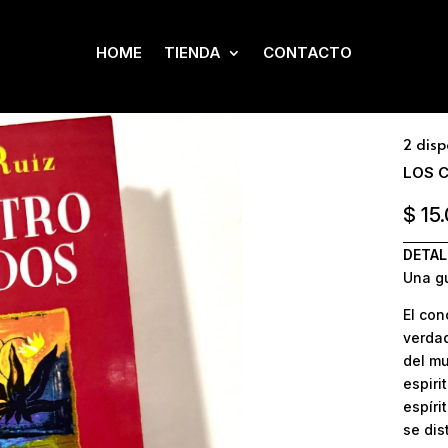
Inicio
HOME
TIENDA
CONTACTO
Añadir
2 dis
LOS 
$
15
DETAL
Una gu
El con
verdad
del mu
espiri
espíri
se dis