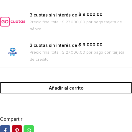
$
9.000,00
3 cuotas sin interés de
Precio final total:
$
27.000,00
por pago tarjeta de
débito
$
9.000,00
3 cuotas sin interés de
Precio final total:
$
27.000,00
por pago con tarjeta
de crédito
Cómo
hacer
Añadir al carrito
que
te
pasen
cosas
Compartir
buenas
cantidad