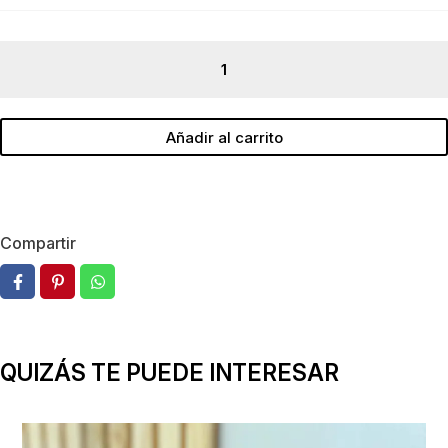
De
mi,
para
mi
Añadir al carrito
cantidad
Compartir
QUIZÁS TE PUEDE INTERESAR