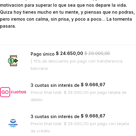
motivacion para superar lo que sea que nos depare la vida.
Quiza hoy tienes mucho en tu mente, y piensas que no podras,
pero iremos con calma, sin prisa, y poco a poco… La tormenta
pasara.
$
24.650,00
$
29.000,00
Pago único
| 15% de descuento
por pago con transferencia
bancaria.
$
9.666,67
3 cuotas sin interés de
Precio final total:
$
29.000,00
por pago tarjeta de
débito
$
9.666,67
3 cuotas sin interés de
Precio final total:
$
29.000,00
por pago con tarjeta
de crédito